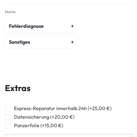
Marke
Fehlerdiagnose
fehlerdiagnose
Sonstiges
kostenvoranschlag
akku-austausch
wasserschaden-diagnose
display-reparatur
ein-ausschalter-reparatur
Extras
hormuschel-reparatur
ladebuchse-reparatur
Express-Reparatur innerhalb 24h (+25,00 €)
Datensicherung (+20,00 €)
lautstarkeregler-reparatur
Panzerfolie (+15,00 €)
mikrofon-reparatur