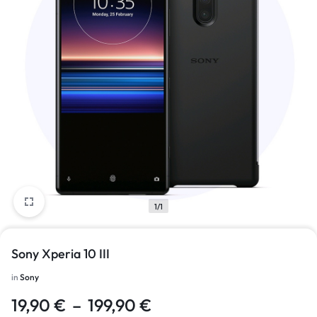
1/1
Sony Xperia 10 III
in
Sony
19,90
€
–
199,90
€