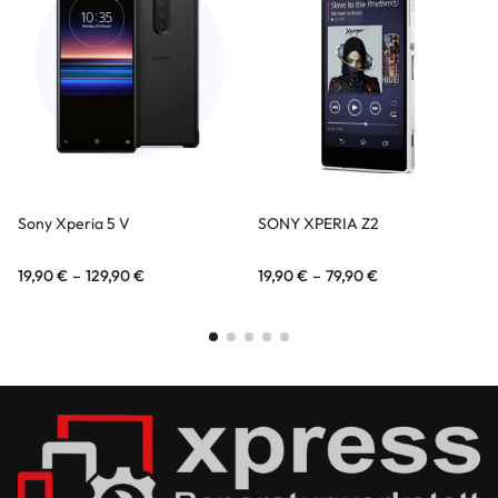
Sony Xperia 5 V
SONY XPERIA Z2
19,90
€
–
129,90
€
19,90
€
–
79,90
€