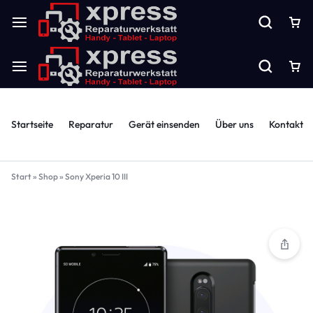
Startseite
Reparatur
Gerät einsenden
Über uns
Kontakt
Start
»
Shop
»
Sony Xperia 10 III