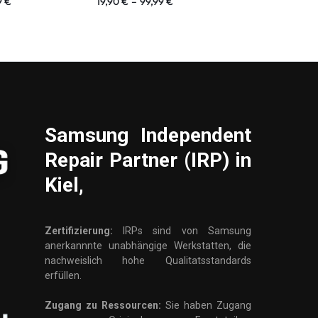
9
€
19,90
€
–
99,99
€
19,90
€
–
99,
Samsung
Independent
Repair Partner (IRP) in
Kiel,
Zertifizierung:
IRPs sind von Samsung
anerkannnte unabhängige Werkstatten, die
nachweislich hohe Qualitatsstandards
erfüllen.
Zugang zu Ressourcen:
Sie haben Zugang