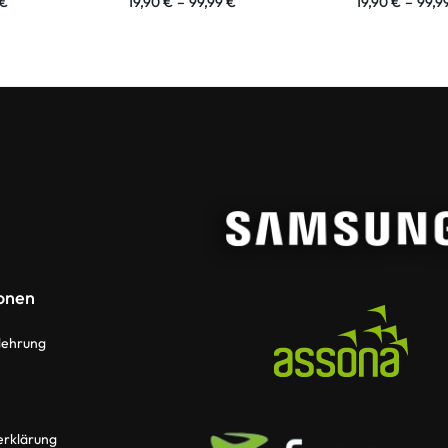
€
19,90
€
–
99,99
€
19,90
€
–
99,9
onen
lehrung
erklärung