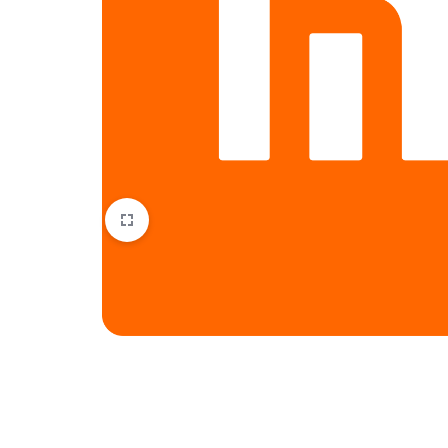
HTC
Huawei
Lenovo
LG
Microsoft
Motorola
Nokia
Oneplus