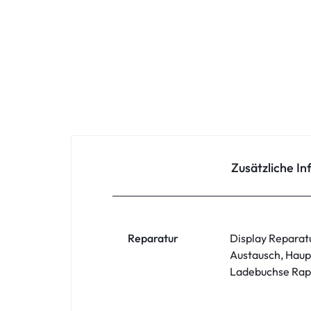
Oppo
Redmi
Samsung
Samsung Tablet
Sony
Zusätzliche I
Xiaomi
ZTE
Reparatur
Display Reparat
Austausch, Haup
Zubehör
Ladebuchse Rapa
ASUS Phone