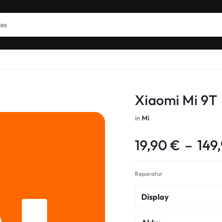
Xiaomi Mi 9T
in
Mi
19,90
€
–
149
Reparatur
Display
Display Reparatur