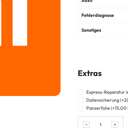
Akku
Akku Austausch
Fehlerdiagnose
Fehlerdiagnose
K
Sonstiges
Wasserschaden Dia
Backcover Reparatur
Frontkamera Repara
Powerbutton Reparat
Extras
Kopfhörerbuchse Rep
Vibration Reparatur
Express-Reparatur i
Datensicherung (+2
Panzerfolie (+15,00