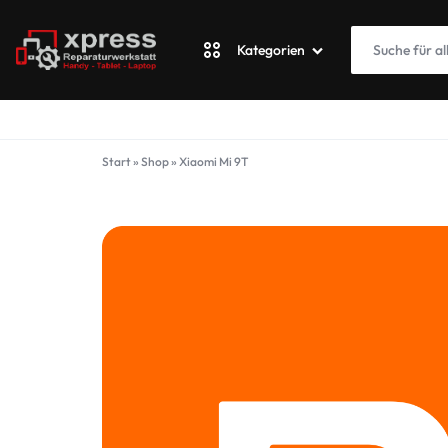
Kategorien
XPRESSWERKSTATT
Apple
Start
»
Shop
»
Xiaomi Mi 9T
Blackberry
Fairphone
Google
ASUS Phone
Honor