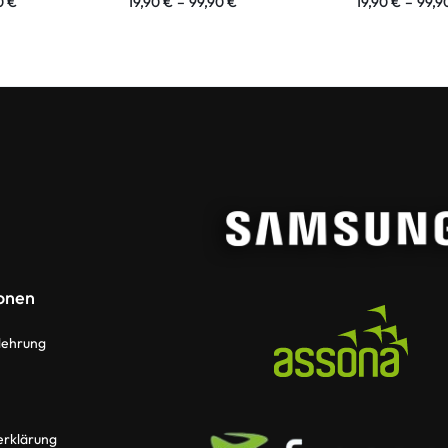
0
€
19,90
€
–
99,90
€
19,90
€
–
99,9
onen
lehrung
erklärung