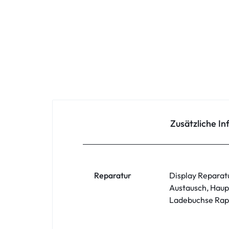
Oppo
Redmi
Samsung
Samsung Tablet
Sony
Zusätzliche I
Xiaomi
ZTE
Reparatur
Display Reparat
Austausch, Haup
Zubehör
Ladebuchse Rapa
ASUS Phone