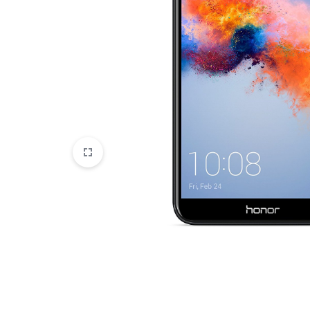
HTC
Huawei
Lenovo
LG
Microsoft
Motorola
Nokia
Oneplus