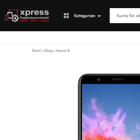
Kategorien
XPRESSWERKSTATT
Apple
Start
»
Shop
»
Honor 8
Blackberry
Fairphone
Google
ASUS Phone
Honor