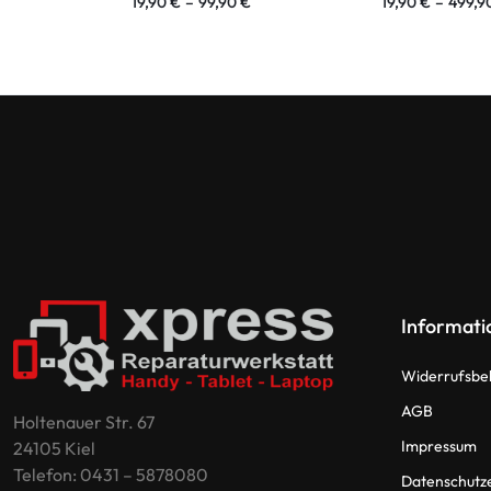
19,90
€
–
99,90
€
19,90
€
–
499,9
Informati
Widerrufsbe
AGB
Holtenauer Str. 67
Impressum
24105 Kiel
Telefon: 0431 – 5878080
Datenschutz