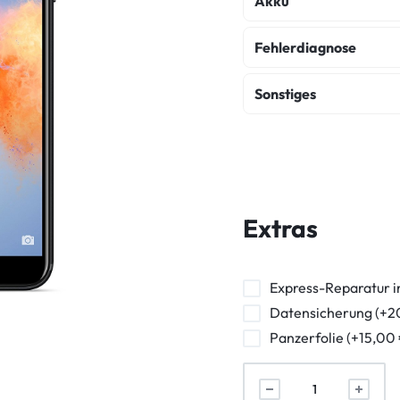
Akku
Akku Austausch
Fehlerdiagnose
Fehlerdiagnose
K
Sonstiges
Wasserschaden Dia
Backcover Reparatur
Frontkamera Repara
Powerbutton Reparat
Extras
Kopfhörerbuchse Rep
Vibration Reparatur
Express-Reparatur i
Datensicherung (+2
Panzerfolie (+15,00