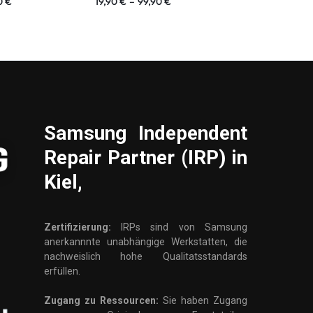
0
€
19,90
€
–
99,90
€
19,90
€
–
129
Samsung
Independent
Repair Partner (IRP) in
Kiel,
Zertifizierung:
IRPs sind von Samsung
anerkannnte unabhängige Werkstatten, die
nachweislich hohe Qualitatsstandards
erfüllen.
Zugang zu Ressourcen:
Sie haben Zugang