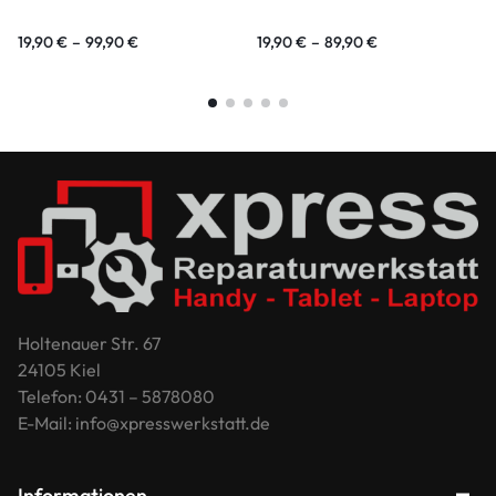
19,90
€
–
99,90
€
19,90
€
–
89,90
€
Holtenauer Str. 67
24105 Kiel
Telefon: 0431 – 5878080
E-Mail: info@xpresswerkstatt.de
Informationen