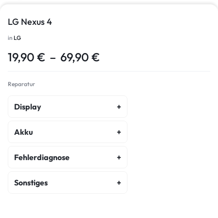
LG Nexus 4
in
LG
19,90
€
–
69,90
€
Reparatur
Display
Display Reparatur
Akku
Akku Austausch
Fehlerdiagnose
Fehlerdiagnose
Sonstiges
Kostenvoranschlag
Backcover Reparatur