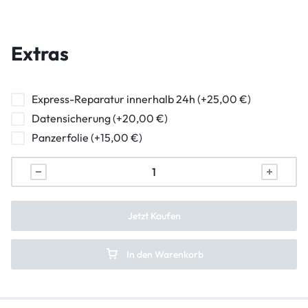
Wasserschaden Diagnose
Hauptkamera Reparatur
Frontkamera Reparatur
Extras
Kameraglasreparatur
Powerbutton Reparatur
Express-Reparatur innerhalb 24h (+25,00 €)
Datensicherung (+20,00 €)
Ladebuchse Raparatur
Panzerfolie (+15,00 €)
Kopfhörerbuchse Reparatur
Lautsprecher Reparatur
Vibration Reparatur
Jetzt Kaufen
In den Warenkorb