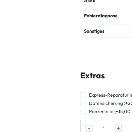
Akku
Akku Austausch
Fehlerdiagnose
Fehlerdiagnose
K
Sonstiges
Wasserschaden Dia
Backcover Reparatur
Frontkamera Repara
Powerbutton Reparat
Extras
Kopfhörerbuchse Rep
Vibration Reparatur
Express-Reparatur i
Datensicherung (+2
Panzerfolie (+15,00