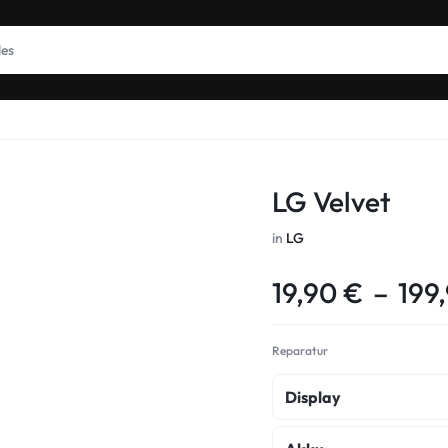
LG Velvet
in
LG
19,90
€
–
199
Reparatur
Display
Display Reparatur