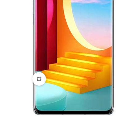
HTC
Huawei
Lenovo
LG
Microsoft
Motorola
Nokia
Oneplus