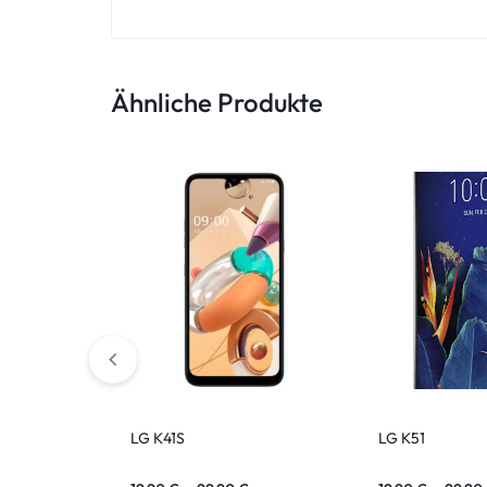
ASUS Tablet
Ähnliche Produkte
LG K41S
LG K51