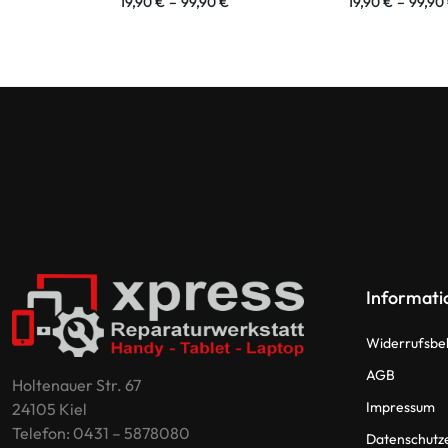
19,90
€
–
99,90
€
19,90
€
–
99,90
Informati
Widerrufsbe
AGB
Holtenauer Str. 67
Impressum
24105 Kiel
Telefon: 0431 – 5878080
Datenschutz