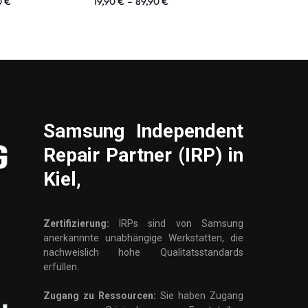
0
€
19,90
€
–
89,90
€
19,90
€
–
129
Samsung
Independent
Repair Partner (IRP) in
Kiel,
Zertifizierung:
IRPs sind von Samsung
anerkannnte unabhängige Werkstatten, die
nachweislich hohe Qualitatsstandards
erfüllen.
Zugang zu Ressourcen:
Sie haben Zugang