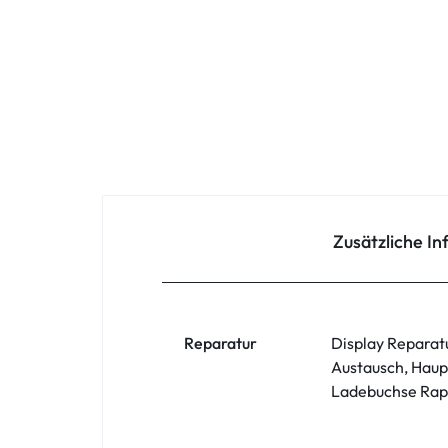
Oppo
Redmi
Samsung
Samsung Tablet
Sony
Zusätzliche I
Xiaomi
ZTE
Reparatur
Display Reparat
Austausch, Haup
Zubehör
Ladebuchse Rapa
ASUS Phone