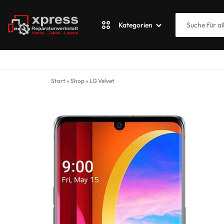
Kategorien
XPRESSWERKSTATT
Apple
Start
»
Shop
»
LG Velvet
Blackberry
Fairphone
Google
ASUS Phone
Honor