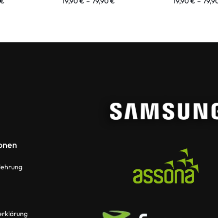
€
19,90
€
–
79,90
€
19,90
€
–
79,9
onen
lehrung
erklärung