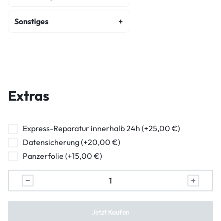
Fehlerdiagnose
Sonstiges
Kostenvoranschlag
Backcover Reparatur
Wasserschaden Diagnose
Hauptkamera Reparatur
Frontkamera Reparatur
Extras
Kameraglasreparatur
Powerbutton Reparatur
Express-Reparatur innerhalb 24h (+25,00 €)
Datensicherung (+20,00 €)
Ladebuchse Raparatur
Panzerfolie (+15,00 €)
Kopfhörerbuchse Reparatur
Lautsprecher Reparatur
Vibration Reparatur
Jetzt Kaufen