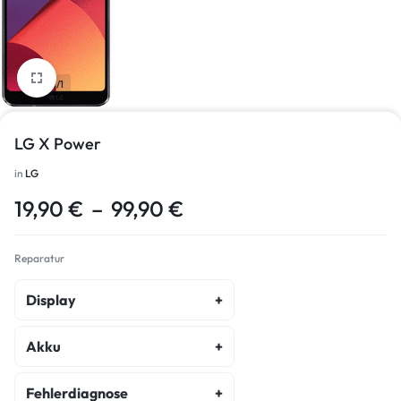
1/1
LG X Power
in
LG
19,90
€
–
99,90
€
Reparatur
Display
Display Reparatur
Akku
Akku Austausch
Fehlerdiagnose